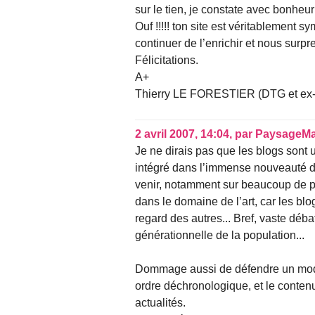
sur le tien, je constate avec bonheu
Ouf !!!!! ton site est véritablement 
continuer de l’enrichir et nous surpr
Félicitations.
A+
Thierry LE FORESTIER (DTG et ex-C
2 avril 2007, 14:04
,
par
PaysageM
Je ne dirais pas que les blogs sont 
intégré dans l’immense nouveauté d’
venir, notamment sur beaucoup de pr
dans le domaine de l’art, car les bl
regard des autres... Bref, vaste déb
générationnelle de la population...
Dommage aussi de défendre un modè
ordre déchronologique, et le conten
actualités.