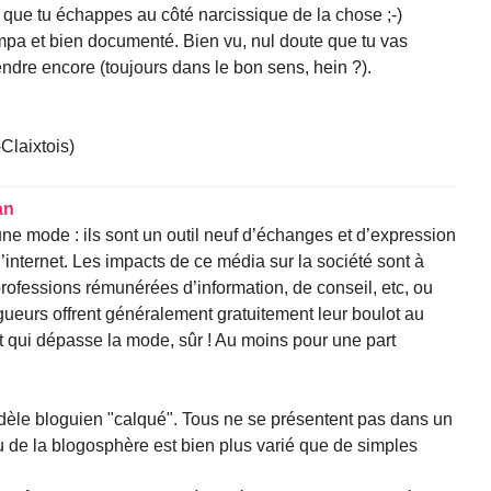
r que tu échappes au côté narcissique de la chose ;-)
sympa et bien documenté. Bien vu, nul doute que tu vas
endre encore (toujours dans le bon sens, hein ?).
laixtois)
an
une mode : ils sont un outil neuf d’échanges et d’expression
internet. Les impacts de ce média sur la société sont à
ofessions rémunérées d’information, de conseil, etc, ou
ogueurs offrent généralement gratuitement leur boulot au
at qui dépasse la mode, sûr ! Au moins pour une part
le bloguien "calqué". Tous ne se présentent pas dans un
u de la blogosphère est bien plus varié que de simples