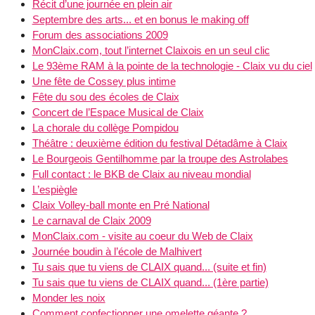
Récit d’une journée en plein air
Septembre des arts... et en bonus le making off
Forum des associations 2009
MonClaix.com, tout l’internet Claixois en un seul clic
Le 93ème RAM à la pointe de la technologie - Claix vu du ciel
Une fête de Cossey plus intime
Fête du sou des écoles de Claix
Concert de l’Espace Musical de Claix
La chorale du collège Pompidou
Théâtre : deuxième édition du festival Détadâme à Claix
Le Bourgeois Gentilhomme par la troupe des Astrolabes
Full contact : le BKB de Claix au niveau mondial
L’espiègle
Claix Volley-ball monte en Pré National
Le carnaval de Claix 2009
MonClaix.com - visite au coeur du Web de Claix
Journée boudin à l’école de Malhivert
Tu sais que tu viens de CLAIX quand... (suite et fin)
Tu sais que tu viens de CLAIX quand... (1ère partie)
Monder les noix
Comment confectionner une omelette géante ?