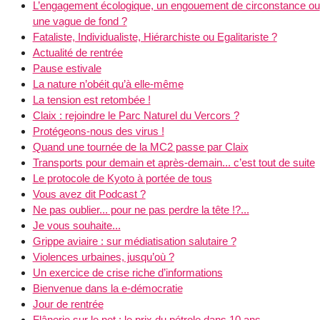
L’engagement écologique, un engouement de circonstance ou
une vague de fond ?
Fataliste, Individualiste, Hiérarchiste ou Egalitariste ?
Actualité de rentrée
Pause estivale
La nature n’obéit qu’à elle-même
La tension est retombée !
Claix : rejoindre le Parc Naturel du Vercors ?
Protégeons-nous des virus !
Quand une tournée de la MC2 passe par Claix
Transports pour demain et après-demain... c’est tout de suite
Le protocole de Kyoto à portée de tous
Vous avez dit Podcast ?
Ne pas oublier... pour ne pas perdre la tête !?...
Je vous souhaite...
Grippe aviaire : sur médiatisation salutaire ?
Violences urbaines, jusqu’où ?
Un exercice de crise riche d’informations
Bienvenue dans la e-démocratie
Jour de rentrée
Flânerie sur le net : le prix du pétrole dans 10 ans