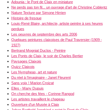
Adounia : le Pont de Claix en miniature
Ne perds pas ton fil... un ouvrage d’art de Christine Coblentz
Nature Texture par Simone Hirrien
Histoire de fresque
Louis-René Blaire, architecte, artiste peintre à ses heures
perdues
Les oeuvres de septembre des arts 2006
Quelques peintures claixoises de Paul Traversier (1909 -
1927)
Bertrand Mogniat Duclos - Peintre
Les Ponts de Claix, le soir de Charles Bertier
Paysages Claixois
Quizz Claixois
Les Nympheas, art et nature
Du réel à l’imaginaire - Janet Fleurent
Sans voix ! Marion Croizat
Elles - Many Dupuis
On cherche des fées - Corinne Rangod
Les artistes travaillent le chapeau
Ouverture d’un Musée à Claix
Johan Barthold Jongkind a peint le Pont de Claix