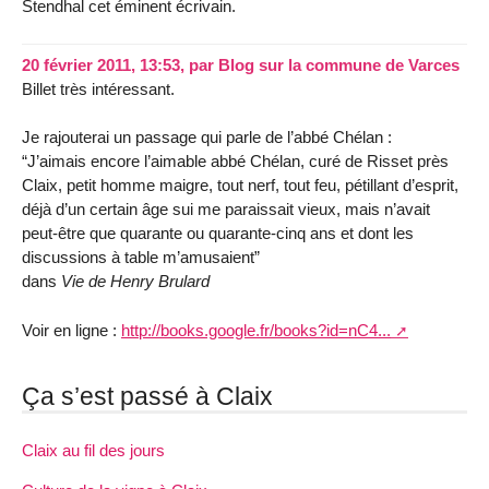
Stendhal cet éminent écrivain.
20 février 2011, 13:53
,
par
Blog sur la commune de Varces
Billet très intéressant.
Je rajouterai un passage qui parle de l’abbé Chélan :
“J’aimais encore l’aimable abbé Chélan, curé de Risset près
Claix, petit homme maigre, tout nerf, tout feu, pétillant d’esprit,
déjà d’un certain âge sui me paraissait vieux, mais n’avait
peut-être que quarante ou quarante-cinq ans et dont les
discussions à table m’amusaient”
dans
Vie de Henry Brulard
Voir en ligne :
http://books.google.fr/books?id=nC4...
Ça s’est passé à Claix
Claix au fil des jours