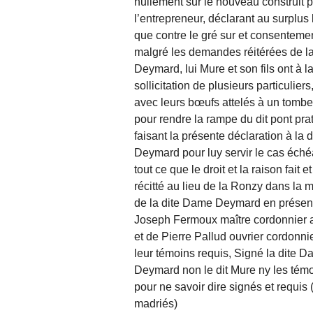
nullement sur le nouveau construit p
l’entrepreneur, déclarant au surplus 
que contre le gré sur et consentemen
malgré les demandes réitérées de l
Deymard, lui Mure et son fils ont à l
sollicitation de plusieurs particuliers,
avec leurs bœufs attelés à un tomb
pour rendre la rampe du dit pont pra
faisant la présente déclaration à la 
Deymard pour luy servir le cas éché
tout ce que le droit et la raison fait et
récitté au lieu de la Ronzy dans la 
de la dite Dame Deymard en prése
Joseph Fermoux maître cordonnier au
et de Pierre Pallud ouvrier cordonni
leur témoins requis, Signé la dite 
Deymard non le dit Mure ny les tém
pour ne savoir dire signés et requis 
madriés)