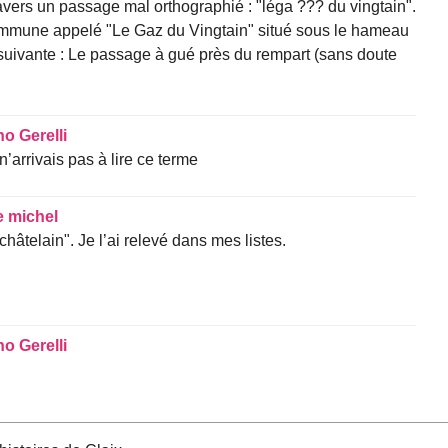
ravers un passage mal orthographié : "léga ??? du vingtain".
commune appelé "Le Gaz du Vingtain" situé sous le hameau
 suivante : Le passage à gué près du rempart (sans doute
o Gerelli
n’arrivais pas à lire ce terme
e michel
châtelain". Je l’ai relevé dans mes listes.
o Gerelli