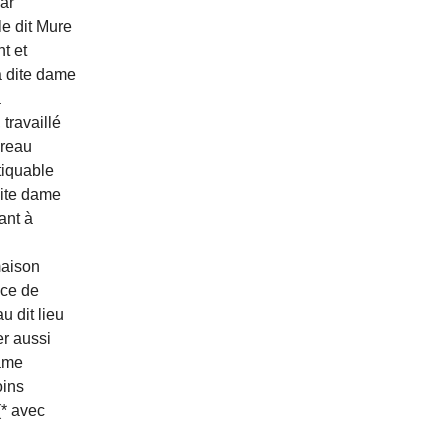
ar
le dit Mure
t et
a dite dame
a
 travaillé
ereau
tiquable
dite dame
ant à
maison
nce de
 dit lieu
er aussi
Dame
oins
(* avec