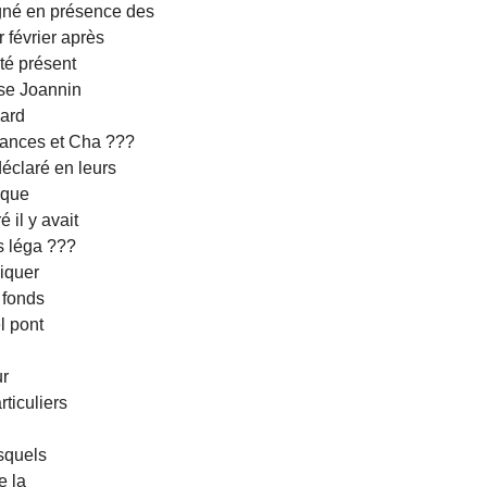
gné en présence des
 février après
été présent
se Joannin
ard
nances et Cha ???
éclaré en leurs
 que
il y avait
rs léga ???
iquer
 fonds
l pont
ur
ticuliers
esquels
e la