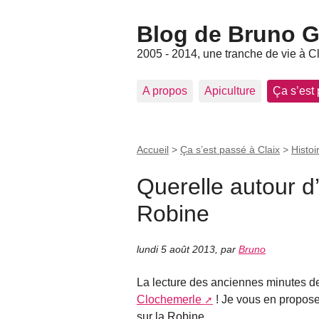
Blog de Bruno Ger
2005 - 2014, une tranche de vie à C
A propos
Apiculture
Ça s’est
Accueil
>
Ça s’est passé à Claix
>
Histoi
Querelle autour d’
Robine
lundi 5 août 2013
,
par
Bruno
La lecture des anciennes minutes de
Clochemerle
! Je vous en propose 
sur la Robine.