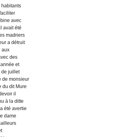
 habitants
ciliter
obine avec
l avait été
des madriers
ur a détruit
u aux
 avec des
 année et
de juillet
re de monsieur
e du dit Mure
evoir il
u à la ditte
 été avertie
tte dame
ailleurs
et