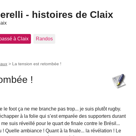
elli - histoires de Claix
laix
 passé à Claix
Randos
iaux
>
La tension est retombée !
tombée !
e le foot ça ne me branche pas trop... je suis plutôt rugby.
happer à la folie qui s’est emparée des supporters durant
me suis réveillé pour le quart de finale contre le Brésil...
 Quelle ambiance ! Quant à la finale... la révélation ! Le