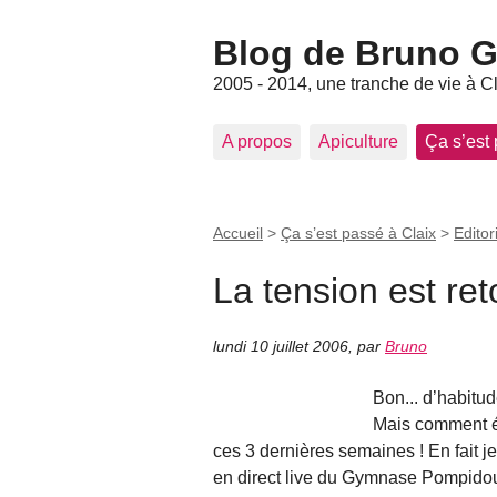
Blog de Bruno Ger
2005 - 2014, une tranche de vie à C
A propos
Apiculture
Ça s’est
Accueil
>
Ça s’est passé à Claix
>
Editor
La tension est re
lundi 10 juillet 2006
,
par
Bruno
Bon... d’habitud
Mais comment éc
ces 3 dernières semaines ! En fait je 
en direct live du Gymnase Pompidou !