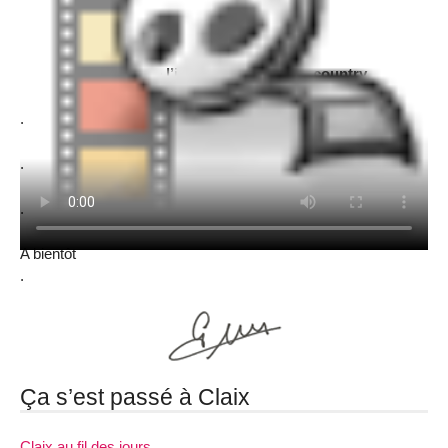
La vidéo de l’initiation à la danse country
.
.
.
A bientôt
.
Ça s’est passé à Claix
Claix au fil des jours