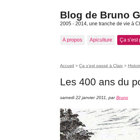
Blog de Bruno Ger
2005 - 2014, une tranche de vie à C
A propos
Apiculture
Ça s’est
Accueil
>
Ça s’est passé à Claix
>
Histoi
Les 400 ans du po
samedi 22 janvier 2011
,
par
Bruno