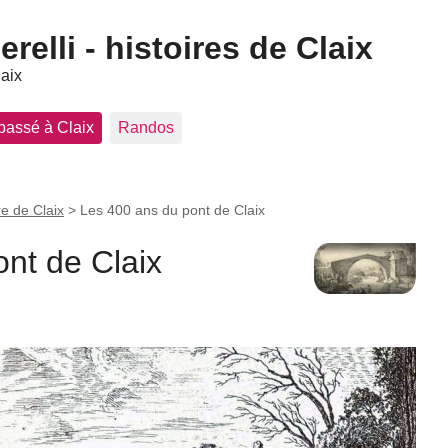
elli - histoires de Claix
laix
 passé à Claix
Randos
re de Claix
>
Les 400 ans du pont de Claix
nt de Claix