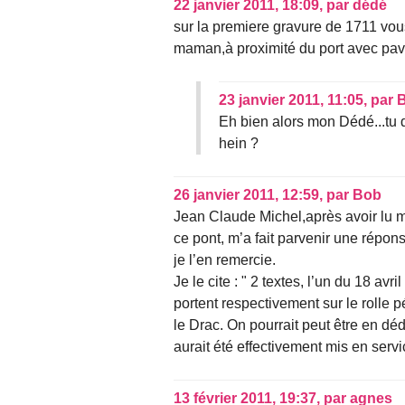
22 janvier 2011, 18:09
,
par
dédé
sur la premiere gravure de 1711 vou
maman,à proximité du port avec pav
23 janvier 2011, 11:05
,
par
Eh bien alors mon Dédé...tu d
hein ?
26 janvier 2011, 12:59
,
par
Bob
Jean Claude Michel,après avoir lu m
ce pont, m’a fait parvenir une répons
je l’en remercie.
Je le cite : " 2 textes, l’un du 18 avr
portent respectivement sur le rolle p
le Drac. On pourrait peut être en dé
aurait été effectivement mis en serv
13 février 2011, 19:37
,
par
agnes