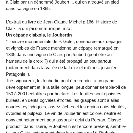
à Claix par un dénommé Joubert ... qui en a trouvé un pied
dans sa vigne en 1865.
L’extrait du livre de Jean-Claude Michel p 166 "Histoire de
Claix" à qui j’ai communiqué l’info :
Un cépage claixois, le Joubertin
"L’oeuvre monumentale de P. Galet, consacrée aux cépages
et vignobles de France mentionne un cépage remarqué en
1835 dans une vigne de Claix par Joubert (peut être au
hameau de la croix ?) qui a été propagé un peu partout
(notamment dans la vallée de la Loire et même... jusqu’en
Patagonie !).
Très vigoureux, le Joubertin peut être conduit à un grand
développement et, à la taille longue, peut donner semble-t-il de
150 à 200 hectolitres par hectare. Les feuilles sont épaisses,
bullées, en dents ogivales étroites, les grappes sont à ailes
courtes, cylindriques, assez lâches et les grains noirs bleutés,
ovoïdes et pulpeux. Le vin de Joubertin est coloré, neutre et
convient notamment pour assouplir celui du Persan. Classé
productif dans l’Isère, le Joubertin est encore présent, semble-
t-il, sur Claix, notamment dans les vignes de M. Barbarin.