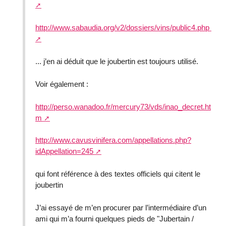
http://www.sabaudia.org/v2/dossiers/vins/public4.php
... j’en ai déduit que le joubertin est toujours utilisé.
Voir également :
http://perso.wanadoo.fr/mercury73/vds/inao_decret.ht
m
http://www.cavusvinifera.com/appellations.php?
idAppellation=245
qui font référence à des textes officiels qui citent le
joubertin
J’ai essayé de m’en procurer par l’intermédiaire d’un
ami qui m’a fourni quelques pieds de "Jubertain /