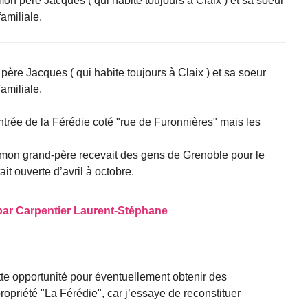
mon père Jacques ( qui habite toujours à Claix ) et sa soeur
amiliale.
ère Jacques ( qui habite toujours à Claix ) et sa soeur
amiliale.
ntrée de la Férédie coté "rue de Furonnières" mais les
 mon grand-père recevait des gens de Grenoble pour le
it ouverte d’avril à octobre.
par
Carpentier Laurent-Stéphane
ette opportunité pour éventuellement obtenir des
propriété "La Férédie", car j’essaye de reconstituer