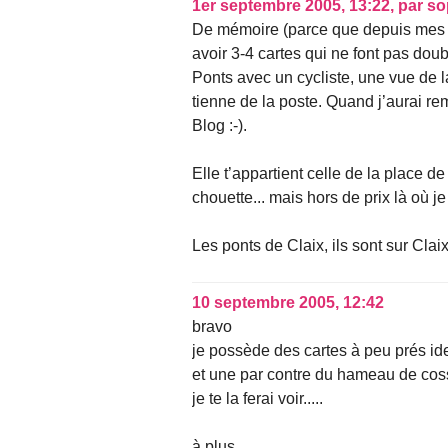
1er septembre 2005, 13:22
,
par
so
De mémoire (parce que depuis mes gro
avoir 3-4 cartes qui ne font pas do
Ponts avec un cycliste, une vue de la
tienne de la poste. Quand j’aurai rem
Blog :-).
Elle t’appartient celle de la place de
chouette... mais hors de prix là où je 
Les ponts de Claix, ils sont sur Clai
10 septembre 2005, 12:42
bravo
je possède des cartes à peu prés id
et une par contre du hameau de coss
je te la ferai voir.....
à plus