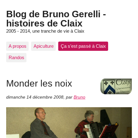
Blog de Bruno Gerelli -
histoires de Claix
2005 - 2014, une tranche de vie à Claix
A propos
Apiculture
Ça s’est passé à Claix
Randos
Monder les noix
dimanche 14 décembre 2008
,
par
Bruno