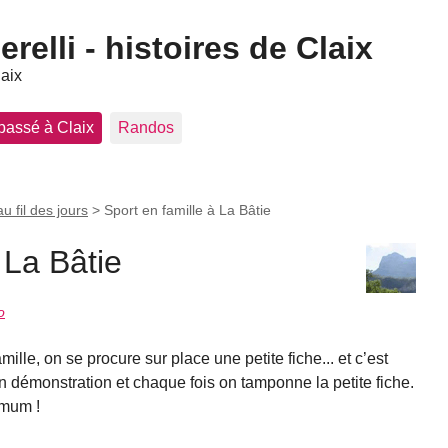
elli - histoires de Claix
laix
 passé à Claix
Randos
au fil des jours
>
Sport en famille à La Bâtie
 La Bâtie
o
mille, on se procure sur place une petite fiche... et c’est
ts en démonstration et chaque fois on tamponne la petite fiche.
imum !