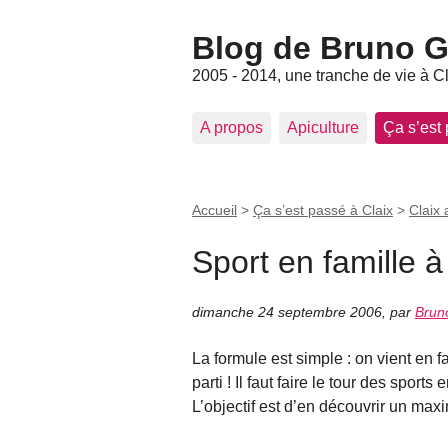
Blog de Bruno Ger
2005 - 2014, une tranche de vie à C
A propos
Apiculture
Ça s’est
Accueil
>
Ça s’est passé à Claix
>
Claix 
Sport en famille à
dimanche 24 septembre 2006
,
par
Brun
La formule est simple : on vient en fa
parti ! Il faut faire le tour des spor
L’objectif est d’en découvrir un max