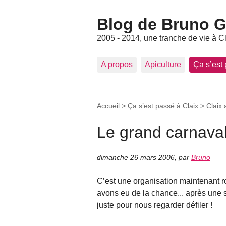
Blog de Bruno Ger
2005 - 2014, une tranche de vie à C
A propos
Apiculture
Ça s’est
Accueil
>
Ça s’est passé à Claix
>
Claix 
Le grand carnaval
dimanche 26 mars 2006
,
par
Bruno
C’est une organisation maintenant ro
avons eu de la chance... après une 
juste pour nous regarder défiler !