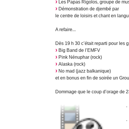
Les Papas Rigolos, groupe de mus
Démonstration de djembé par
le centre de loisirs et chant en lang
A refaire...
Dès 19 h 30 c’était reparti pour les 
Big Band de l’EMFV
Pink Nénuphar (rock)
Alaska (rock)
No mad (jazz balkanique)
et en bonus en fin de soirée un Gro
Dommage que le coup d’orage de 23 he
.
.