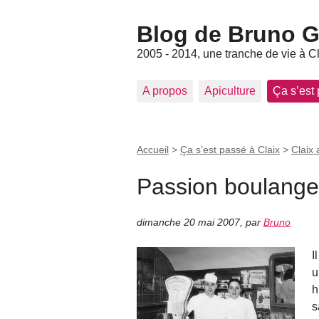
Blog de Bruno Ger
2005 - 2014, une tranche de vie à C
A propos
Apiculture
Ça s’est
Accueil
>
Ça s’est passé à Claix
>
Claix 
Passion boulange
dimanche 20 mai 2007
,
par
Bruno
I
u
h
s